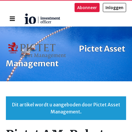
Abonneer
Inloggen
Home
Zoeken
Pictet Asset
Management
Dit artikel wordt u aangeboden door Pictet Asset
Management.