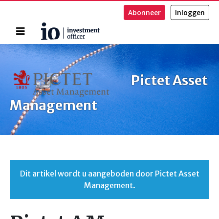
Abonneer
Inloggen
Home
Zoeken
Pictet Asset
Management
Dit artikel wordt u aangeboden door Pictet Asset
Management.