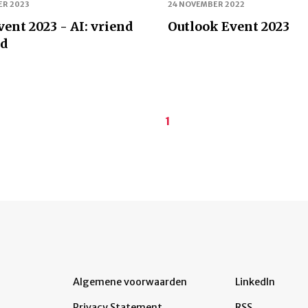
ER 2023
24 NOVEMBER 2022
ent 2023 - AI: vriend
Outlook Event 2023
nd
Huidige
1
pagina
Algemene voorwaarden
LinkedIn
Privacy Statement
RSS