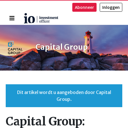
Abonneer
Inloggen
Home
Zoeken
Capital Group
Dit artikel wordt u aangeboden door Capital
Group.
Capital Group: