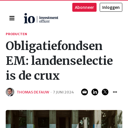
Abonneer
Inloggen
Home
Zoeken
PRODUCTEN
Obligatiefondsen
EM: landenselectie
is de crux
THOMAS DE FAUW
·
7 JUNI 2024