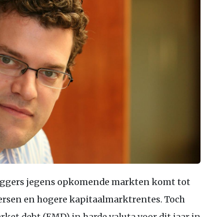
eggers jegens opkomende markten komt tot
ersen en hogere kapitaalmarktrentes. Toch
ket debt (EMD) in harde valuta voor dit jaar in