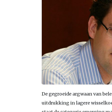
De gegroeide argwaan van bel
uitdrukking in lagere wisselko
staat de categorie emerging mar