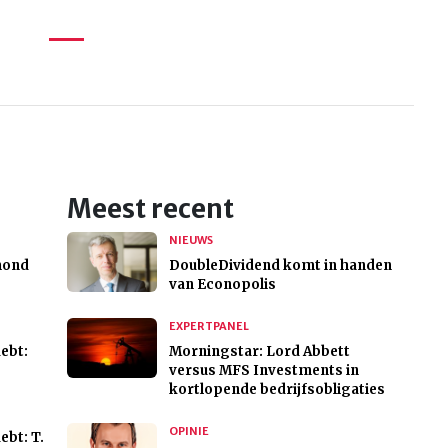
Meest recent
NIEUWS
hond
DoubleDividend komt in handen
van Econopolis
EXPERTPANEL
ebt:
Morningstar: Lord Abbett
versus MFS Investments in
kortlopende bedrijfsobligaties
OPINIE
bt: T.