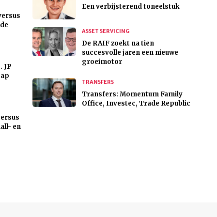
Een verbijsterend toneelstuk
versus
jde
ASSET SERVICING
De RAIF zoekt na tien
succesvolle jaren een nieuwe
groeimotor
. JP
cap
TRANSFERS
Transfers: Momentum Family
Office, Investec, Trade Republic
versus
all- en