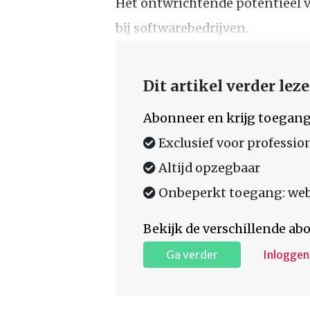
Het ontwrichtende potentieel v
bij softwarebedrijven.
Dit artikel verder lez
Abonneer en krijg toegang
Exclusief voor professio
Altijd opzegbaar
Onbeperkt toegang: web,
Bekijk de verschillende a
Ga verder
Inloggen