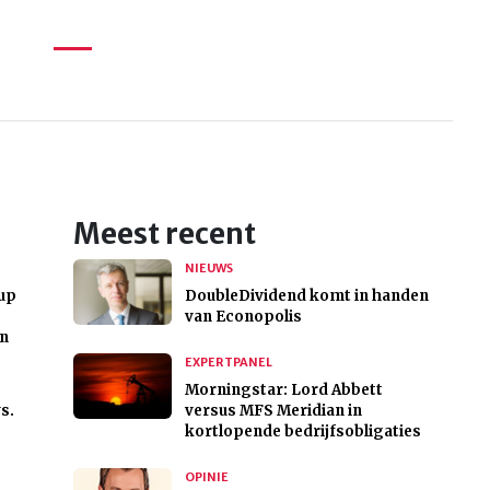
Meest recent
NIEUWS
oup
DoubleDividend komt in handen
van Econopolis
en
EXPERTPANEL
Morningstar: Lord Abbett
s.
versus MFS Meridian in
kortlopende bedrijfsobligaties
OPINIE