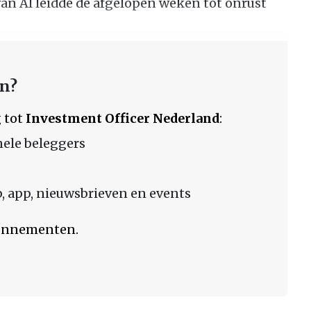
an AI leidde de afgelopen weken tot onrust
en?
 tot
Investment Officer Nederland
:
nele beleggers
 app, nieuwsbrieven en events
bonnementen.