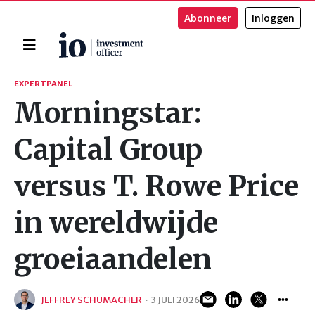
Abonneer
Inloggen
Home
Zoeken
EXPERTPANEL
Morningstar:
Capital Group
versus T. Rowe Price
in wereldwijde
groeiaandelen
JEFFREY SCHUMACHER
·
3 JULI 2026