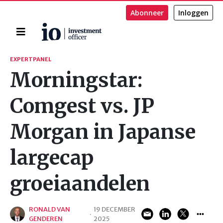
Abonneer
Inloggen
Home
Zoeken
EXPERTPANEL
Morningstar:
Comgest vs. JP
Morgan in Japanse
largecap
groeiaandelen
RONALD VAN
19 DECEMBER
·
GENDEREN
2025