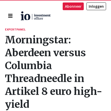
Abonneer
Inloggen
Home
Zoeken
EXPERTPANEL
Morningstar:
Aberdeen versus
Columbia
Threadneedle in
Artikel 8 euro high-
yield