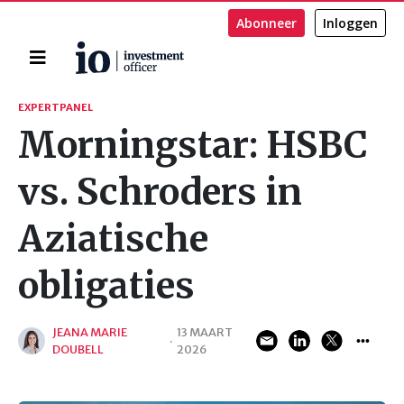
Abonneer
Inloggen
Home
Zoeken
EXPERTPANEL
Morningstar: HSBC
vs. Schroders in
Aziatische
obligaties
JEANA MARIE
13 MAART
·
DOUBELL
2026