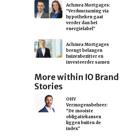
Achmea Mortgages:
“Verduurzaming via
hypotheken gaat
verder dan het
energielabel”
Achmea Mortgages
brengt belangen
huizenbezitter en
investeerder samen
More within IO Brand
Stories
OHV
Vermogensbeheer:
"De mooiste
obligatiekansen
liggen buiten de
index"