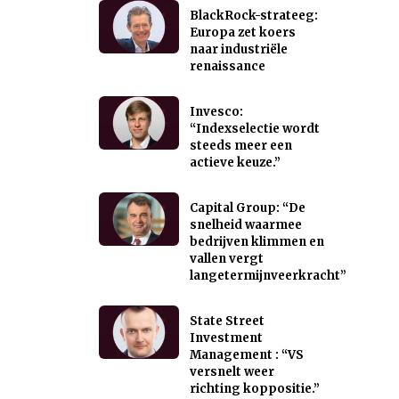
BlackRock-strateeg:
Europa zet koers
naar industriële
renaissance
Invesco:
“Indexselectie wordt
steeds meer een
actieve keuze.”
Capital Group: “De
snelheid waarmee
bedrijven klimmen en
vallen vergt
langetermijnveerkracht”
State Street
Investment
Management : “VS
versnelt weer
richting koppositie.”