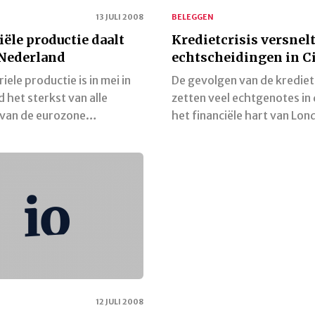
13 JULI 2008
BELEGGEN
iële productie daalt
Kredietcrisis versnel
 Nederland
echtscheidingen in C
iele productie is in mei in
De gevolgen van de krediet
 het sterkst van alle
zetten veel echtgenotes in 
n van de eurozone…
het financiële hart van Lo
12 JULI 2008