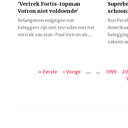
'Vertrek Fortis-topman
Superbe
Votron niet voldoende'
schoon
Belangenverenigingen van
Ron Perel
beleggers zijn niet tevreden met het
Amerikaan
vertrek van Jean-Paul Votron als…
beleggin
zakentra
Paginering
Eerste
« Eerste
Vorige
‹ Vorige
…
…
Pagina
1999
Pa
2
pagina
pagina