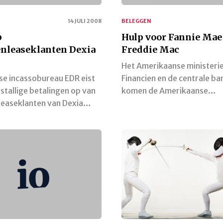
14 JULI 2008
BELEGGEN
p
Hulp voor Fannie Mae
nleaseklanten Dexia
Freddie Mac
Het Amerikaanse ministeri
se incassobureau EDR eist
Financien en de centrale ba
stallige betalingen op van
komen de Amerikaanse…
leaseklanten van Dexia…