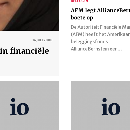
BELEGGEN
AFM legt AllianceBer
boete op
De Autoriteit Financiële M
(AFM) heeft het Amerikaa
14 JULI 2008
beleggingsfonds
AllianceBernstein een…
in financiële