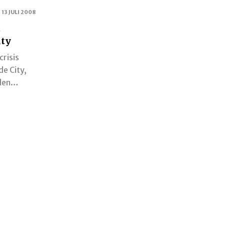
13 JULI 2008
t
ity
crisis
de City,
nden…