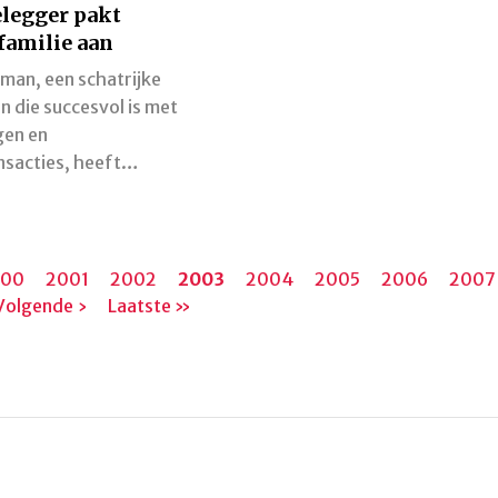
legger pakt
familie aan
man, een schatrijke
 die succesvol is met
gen en
nsacties, heeft…
gina
000
Pagina
2001
Pagina
2002
Huidige
2003
Pagina
2004
Pagina
2005
Pagina
2006
Pagin
200
Volgende ›
Laatste
Laatste »
pagina
pagina