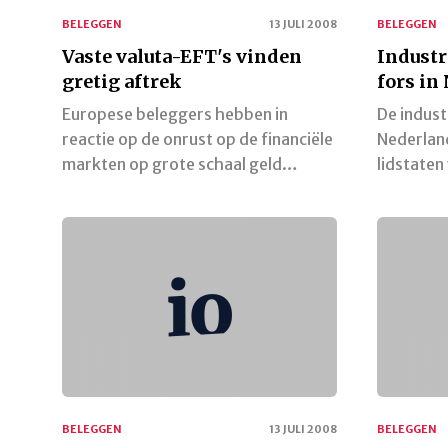
BELEGGEN
13 JULI 2008
BELEGGEN
Vaste valuta-EFT's vinden
Industr
gretig aftrek
fors in
Europese beleggers hebben in
De industr
reactie op de onrust op de financiële
Nederland
markten op grote schaal geld…
lidstate
BELEGGEN
13 JULI 2008
BELEGGEN