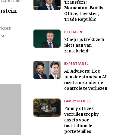
14 JULI 2008
Transfers:
Momentum Family
nstein
Office, Investec,
Trade Republic
arkten
BELEGGEN
nse
'Olieprijs trekt zich
niets aan van
rentebeleid'
EXPERTPANEL
AF Advisors: Hoe
pensioenfondsen AI
inzetten zonder de
controle te verliezen
FAMILY OFFICES
Family offices
verruilen trophy
assets voor
institutionele
portefeuilles