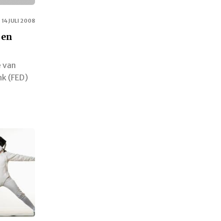
14 JULI 2008
 en
e van
nk (FED)