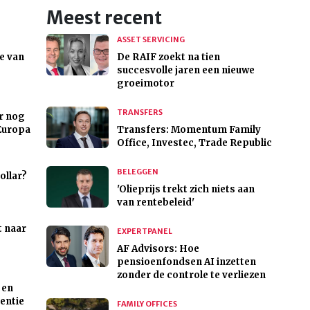
Meest recent
ASSET SERVICING
e van
De RAIF zoekt na tien
succesvolle jaren een nieuwe
groeimotor
TRANSFERS
or nog
Europa
Transfers: Momentum Family
Office, Investec, Trade Republic
BELEGGEN
ollar?
'Olieprijs trekt zich niets aan
van rentebeleid'
t naar
EXPERTPANEL
AF Advisors: Hoe
pensioenfondsen AI inzetten
zonder de controle te verliezen
 en
entie
FAMILY OFFICES