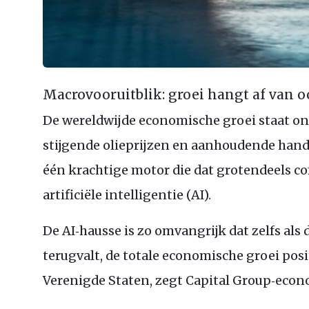
Macrovooruitblik: groei hangt af van o
De wereldwijde economische groei staat ond
stijgende olieprijzen en aanhoudende handel
één krachtige motor die dat grotendeels c
artificiële intelligentie (AI).
De AI‑hausse is zo omvangrijk dat zelfs als 
terugvalt, de totale economische groei pos
Verenigde Staten, zegt Capital Group‑econ