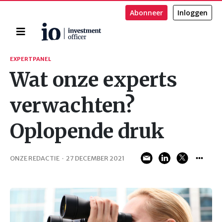
Abonneer
Inloggen
Home
Zoeken
EXPERTPANEL
Wat onze experts
verwachten?
Oplopende druk
ONZE REDACTIE
·
27 DECEMBER 2021