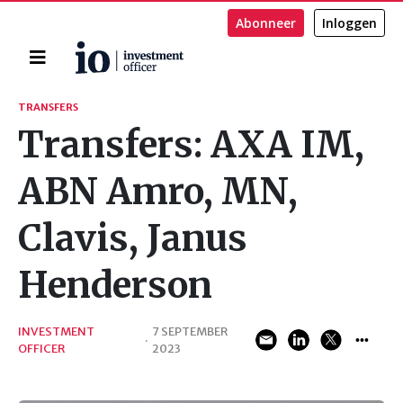
Abonneer
Inloggen
Home
Zoeken
TRANSFERS
Transfers: AXA IM,
ABN Amro, MN,
Clavis, Janus
Henderson
INVESTMENT
7 SEPTEMBER
·
OFFICER
2023