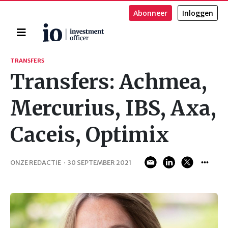
Abonneer
Inloggen
Home
Zoeken
TRANSFERS
Transfers: Achmea,
Mercurius, IBS, Axa,
Caceis, Optimix
ONZE REDACTIE
·
30 SEPTEMBER 2021