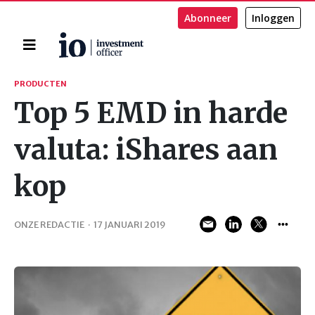
Abonneer
Inloggen
Home
Zoeken
PRODUCTEN
Top 5 EMD in harde
valuta: iShares aan
kop
ONZE REDACTIE
·
17 JANUARI 2019