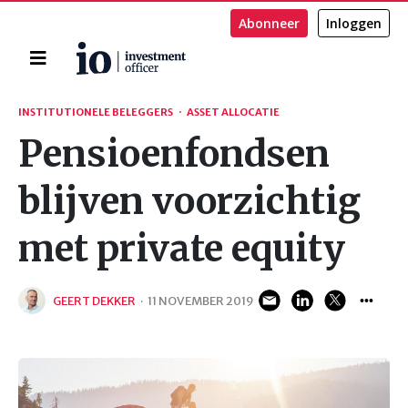
Abonneer
Inloggen
Home
Zoeken
INSTITUTIONELE BELEGGERS
·
ASSET ALLOCATIE
Pensioenfondsen
blijven voorzichtig
met private equity
GEERT DEKKER
·
11 NOVEMBER 2019