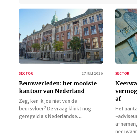
SECTOR
27 JULI 2026
SECTOR
Beursverleden: het mooiste
Neerwaa
kantoor van Nederland
vermog
af
Zeg, ken ik jou niet van de
beursvloer? De vraag klinkt nog
Het aant
geregeld als Nederlandse…
-adviseur
afnemen,
neerwaar