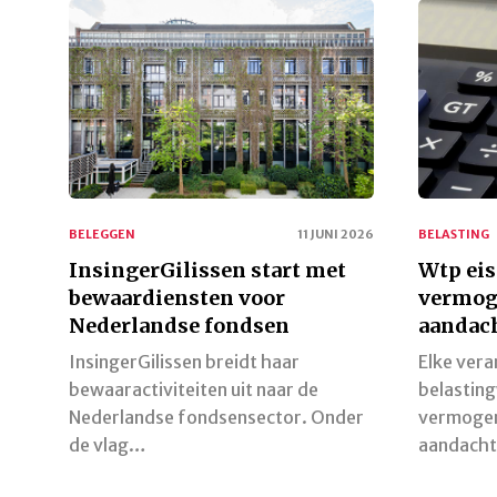
BELEGGEN
11 JUNI 2026
BELASTING
InsingerGilissen start met
Wtp eis
bewaardiensten voor
vermog
Nederlandse fondsen
aandach
InsingerGilissen breidt haar
Elke vera
bewaaractiviteiten uit naar de
belastin
Nederlandse fondsensector. Onder
vermoge
de vlag…
aandacht