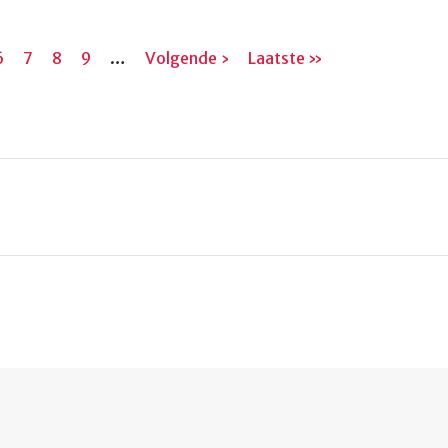
na
Pagina
6
Pagina
7
Pagina
8
Pagina
9
…
Volgende
Volgende ›
Laatste
Laatste »
pagina
pagina