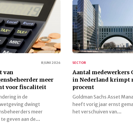
8 JUNI 2026
SECTOR
t van
Aantal medewerkers
ensbeheerder meer
in Nederland krimpt 
t voor fiscaliteit
procent
ndering in de
Goldman Sachs Asset Man
gwetgeving dwingt
heeft vorig jaar ernst gem
nsbeheerders meer
het verschuiven van…
 te geven aan de…