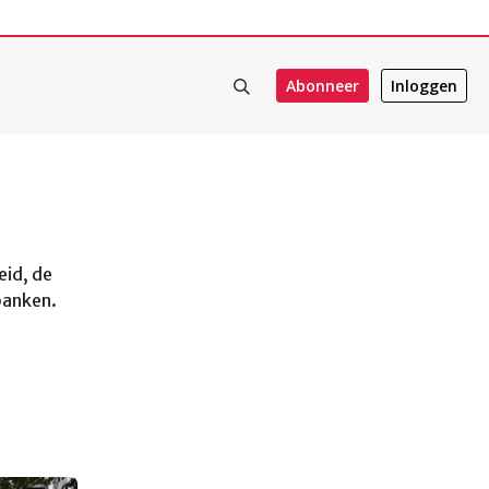
Abonneer
Inloggen
eid, de
 banken.