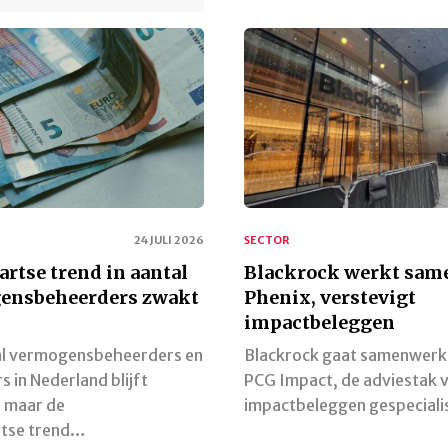
24 JULI 2026
SECTOR
rtse trend in aantal
Blackrock werkt sam
ensbeheerders zwakt
Phenix, verstevigt
impactbeleggen
al vermogensbeheerders en
Blackrock gaat samenwerk
s in Nederland blijft
PCG Impact, de adviestak v
 maar de
impactbeleggen gespecial
tse trend…