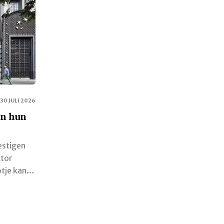
30 JULI 2026
en hun
estigen
ctor
otje kan…