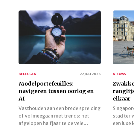
BELEGGEN
22 JULI 2026
NIEUWS
Modelportefeuilles:
Zwakke 
navigeren tussen oorlog en
ranglij
AI
elkaar
Vasthouden aan een brede spreiding
Singapore
of vol meegaan met trends: het
stad ter
afgelopen halfjaar telde vele…
een luxe 