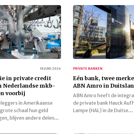
18 JUNI 2026
PRIVATE BANKEN
ie in private credit
Eén bank, twee merke
an Nederlandse mkb-
ABN Amro in Duitsla
n voorbij
ABN Amro heeft de integra
eleggers in Amerikaanse
de private bank Hauck Auf
grote schaal hun geld
Lampe (HAL) in de Duitse…
en, blijven andere delen…