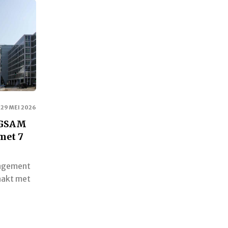
29 MEI 2026
 GSAM
met 7
agement
aakt met