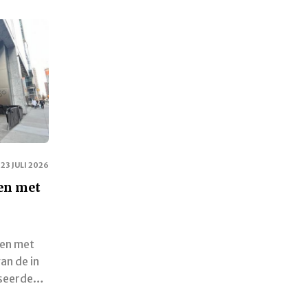
23 JULI 2026
en met
en met
an de in
iseerde…