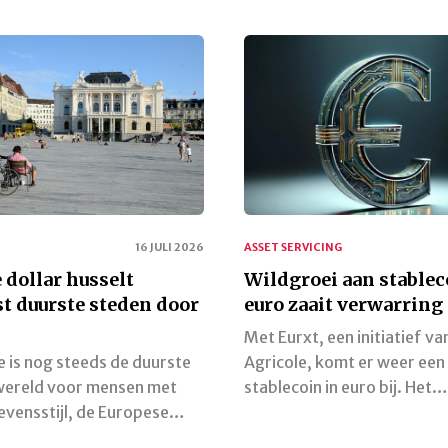
16 JULI 2026
ASSET SERVICING
dollar husselt
Wildgroei aan stablec
st duurste steden door
euro zaait verwarring
Met Eurxt, een initiatief va
 is nog steeds de duurste
Agricole, komt er weer een
 wereld voor mensen met
stablecoin in euro bij. Het…
levensstijl, de Europese…