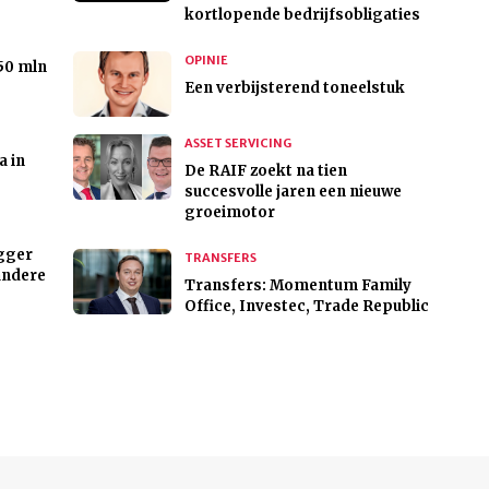
kortlopende bedrijfsobligaties
OPINIE
50 mln
Een verbijsterend toneelstuk
ASSET SERVICING
 in
De RAIF zoekt na tien
succesvolle jaren een nieuwe
groeimotor
egger
TRANSFERS
andere
Transfers: Momentum Family
Office, Investec, Trade Republic