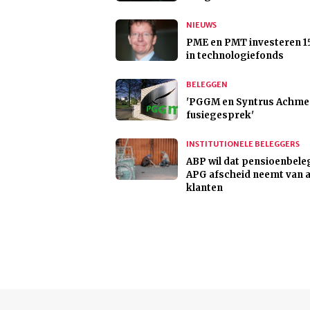
NIEUWS
PME en PMT investeren 1
in technologiefonds
BELEGGEN
'PGGM en Syntrus Achmea
fusiegesprek'
INSTITUTIONELE BELEGGERS
ABP wil dat pensioenbel
APG afscheid neemt van 
klanten