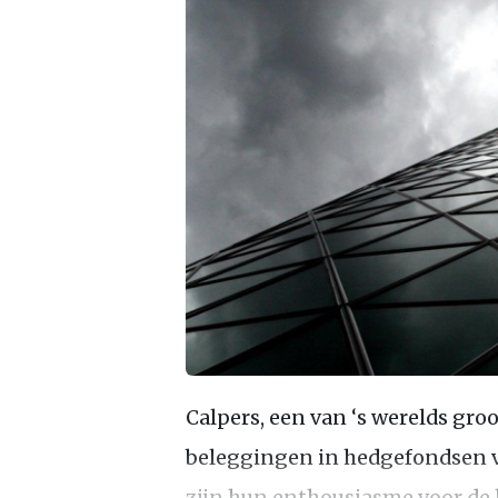
Calpers, een van ‘s werelds gro
beleggingen in hedgefondsen 
zijn hun enthousiasme voor de