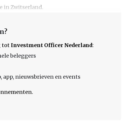
e in Zwitserland.
en?
 tot
Investment Officer Nederland
:
nele beleggers
 app, nieuwsbrieven en events
bonnementen.