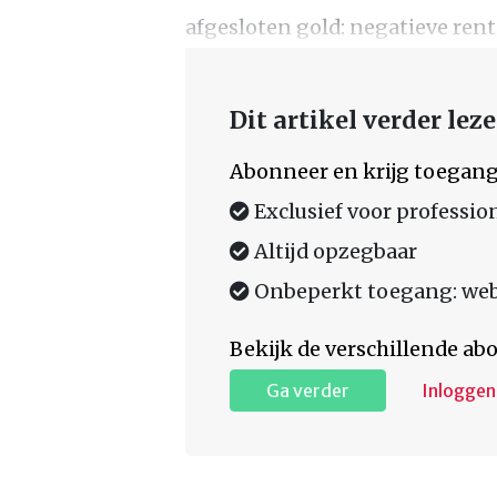
afgesloten gold: negatieve rent
Dit artikel verder lez
Abonneer en krijg toegang
Exclusief voor professio
Altijd opzegbaar
Onbeperkt toegang: web,
Bekijk de verschillende a
Ga verder
Inloggen