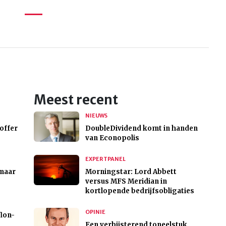
Meest recent
NIEUWS
offer
DoubleDividend komt in handen
van Econopolis
EXPERTPANEL
 maar
Morningstar: Lord Abbett
versus MFS Meridian in
kortlopende bedrijfsobligaties
OPINIE
flon-
Een verbijsterend toneelstuk