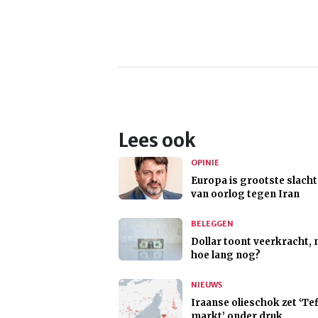
Lees ook
OPINIE
Europa is grootste slacht
van oorlog tegen Iran
BELEGGEN
Dollar toont veerkracht,
hoe lang nog?
NIEUWS
Iraanse olieschok zet ‘Te
markt’ onder druk