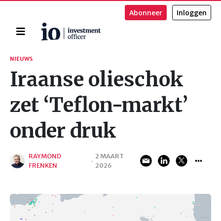
Abonneer
Inloggen
Home
Zoeken
NIEUWS
Iraanse olieschok
zet ‘Teflon-markt’
onder druk
RAYMOND
2 MAART
·
FRENKEN
2026