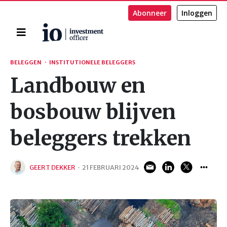
Abonneer
Inloggen
Home
Zoeken
BELEGGEN
·
INSTITUTIONELE BELEGGERS
Landbouw en
bosbouw blijven
beleggers trekken
GEERT DEKKER
·
21 FEBRUARI 2024