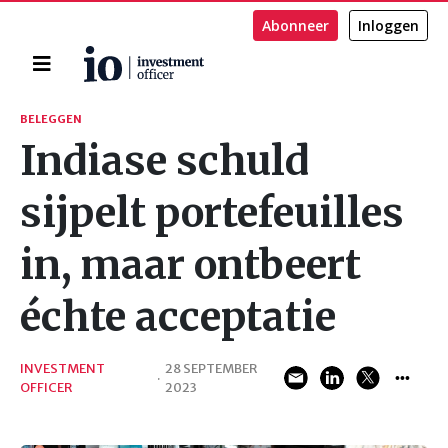
Abonneer
Inloggen
Home
Zoeken
BELEGGEN
Indiase schuld
sijpelt portefeuilles
in, maar ontbeert
échte acceptatie
INVESTMENT
28 SEPTEMBER
·
OFFICER
2023