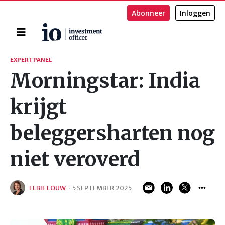
Abonneer
Inloggen
Home
Zoeken
EXPERTPANEL
Morningstar: India
krijgt
beleggersharten nog
niet veroverd
ELBIE LOUW
·
5 SEPTEMBER 2025