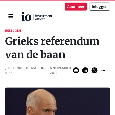
Abonneer
Inloggen
Home
Zoeken
BELEGGEN
Grieks referendum
van de baan
JULE HINRICHS · MARTIN
4 NOVEMBER
·
VISSER
2011