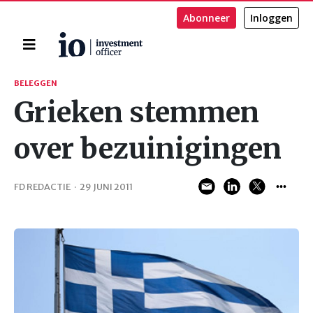
Abonneer
Inloggen
Home
Zoeken
BELEGGEN
Grieken stemmen
over bezuinigingen
FD REDACTIE
·
29 JUNI 2011