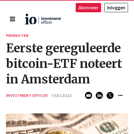
Abonneer
Inloggen
Home
Zoeken
PRODUCTEN
Eerste gereguleerde
bitcoin-ETF noteert
in Amsterdam
INVESTMENT OFFICER
·
1 JULI 2022