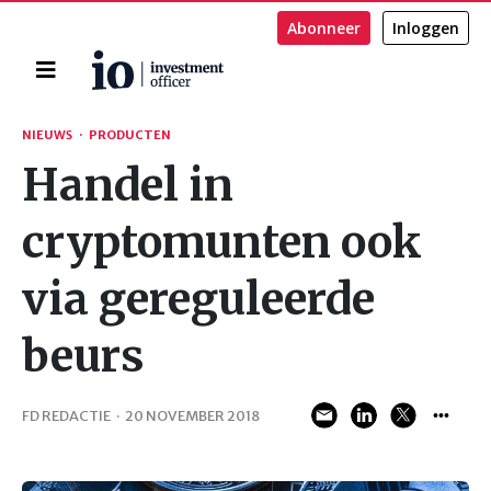
Abonneer
Inloggen
Home
Zoeken
NIEUWS
·
PRODUCTEN
Handel in
cryptomunten ook
via gereguleerde
beurs
FD REDACTIE
·
20 NOVEMBER 2018