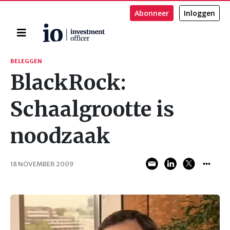
Abonneer
Inloggen
Home
Zoeken
BELEGGEN
BlackRock:
Schaalgrootte is
noodzaak
18 NOVEMBER 2009