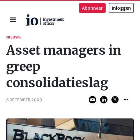
Abonneer
Inloggen
Home
Zoeken
NIEUWS
Asset managers in
greep
consolidatieslag
6 DECEMBER 2009