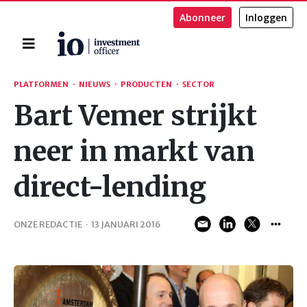
Abonneer
Inloggen
Home
Zoeken
PLATFORMEN
·
NIEUWS
·
PRODUCTEN
·
SECTOR
Bart Vemer strijkt
neer in markt van
direct-lending
ONZE REDACTIE
·
13 JANUARI 2016