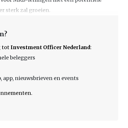
r sterk zal groeien.
en?
 tot
Investment Officer Nederland
:
nele beleggers
 app, nieuwsbrieven en events
bonnementen.