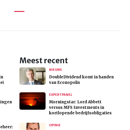
Meest recent
NIEUWS
in
DoubleDividend komt in handen
ei
van Econopolis
EXPERTPANEL
ningen
Morningstar: Lord Abbett
versus MFS Investments in
kortlopende bedrijfsobligaties
OPINIE
eheer: