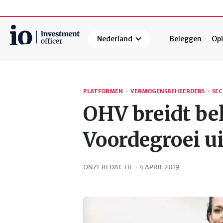
Nederland
Beleggen
Opi
Zoeken
PLATFORMEN
·
VERMOGENSBEHEERDERS
·
SE
OHV breidt be
Voordegroei ui
ONZE REDACTIE
·
4 APRIL 2019