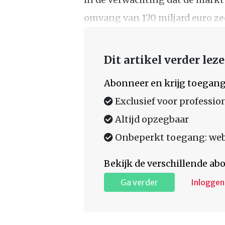
omvang van 170 miljard euro zee
Dit artikel verder lez
Abonneer en krijg toegang
Exclusief voor professio
Altijd opzegbaar
Onbeperkt toegang: web,
Bekijk de verschillende a
Ga verder
Inloggen