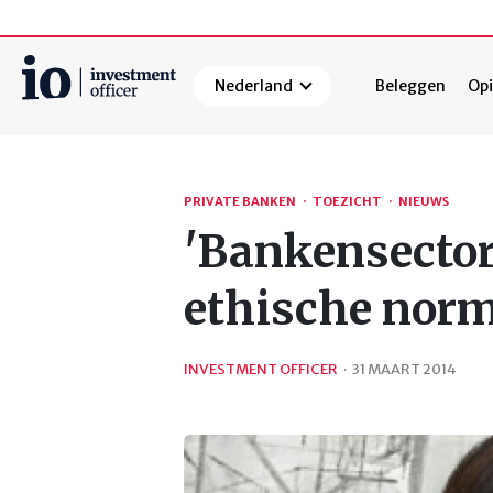
Nederland
Beleggen
Opi
Zoeken
PRIVATE BANKEN
·
TOEZICHT
·
NIEUWS
'Bankensector
ethische nor
INVESTMENT OFFICER
·
31 MAART 2014