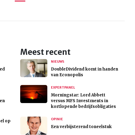
Meest recent
NIEUWS
eed
DoubleDividend komt in handen
van Econopolis
EXPERTPANEL
Morningstar: Lord Abbett
ren
versus MFS Investments in
kortlopende bedrijfsobligaties
OPINIE
el op
Een verbijsterend toneelstuk