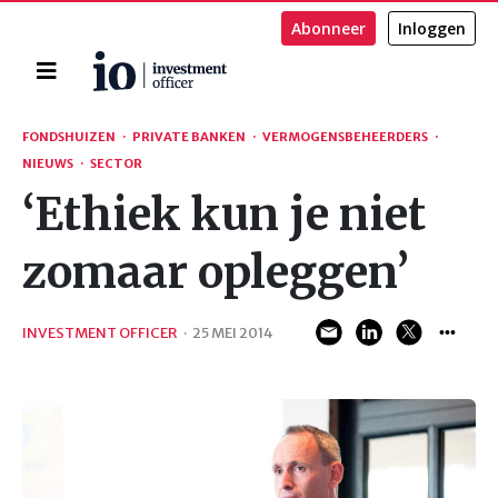
Abonneer
Inloggen
Home
Zoeken
FONDSHUIZEN
·
PRIVATE BANKEN
·
VERMOGENSBEHEERDERS
·
NIEUWS
·
SECTOR
‘Ethiek kun je niet
zomaar opleggen’
INVESTMENT OFFICER
·
25 MEI 2014