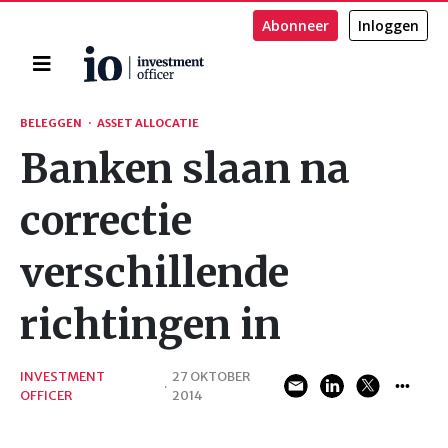
Abonneer
Inloggen
Home
Zoeken
BELEGGEN
·
ASSET ALLOCATIE
Banken slaan na
correctie
verschillende
richtingen in
INVESTMENT
27 OKTOBER
·
OFFICER
2014