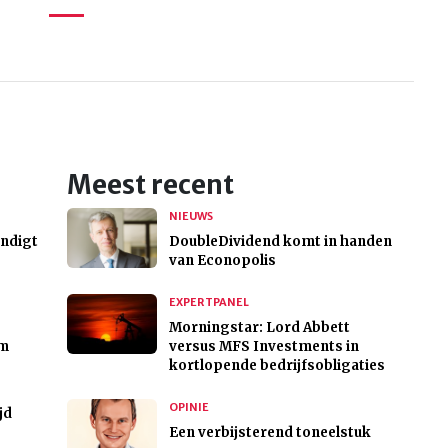
Meest recent
NIEUWS
endigt
DoubleDividend komt in handen
van Econopolis
EXPERTPANEL
Morningstar: Lord Abbett
am
versus MFS Investments in
kortlopende bedrijfsobligaties
OPINIE
jd
Een verbijsterend toneelstuk