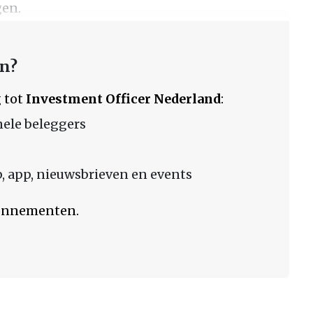
gen.
en?
 tot
Investment Officer Nederland
:
nele beleggers
 app, nieuwsbrieven en events
bonnementen.