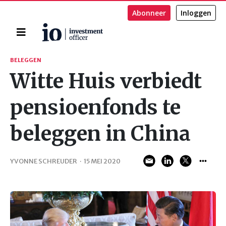
Abonneer
Inloggen
Home
Zoeken
BELEGGEN
Witte Huis verbiedt
pensioenfonds te
beleggen in China
YVONNE SCHREUDER
·
15 MEI 2020