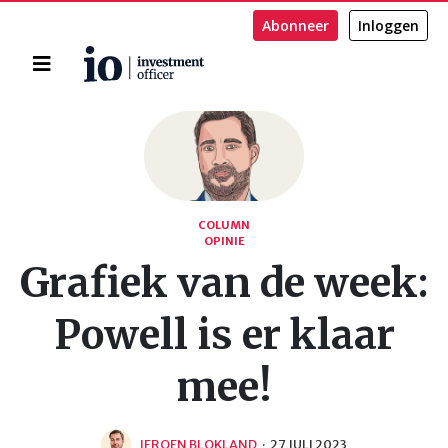
Abonneer
Inloggen
Home
Zoeken
COLUMN
OPINIE
Grafiek van de week:
Powell is er klaar
mee!
JEROEN BLOKLAND
·
27 JULI 2023