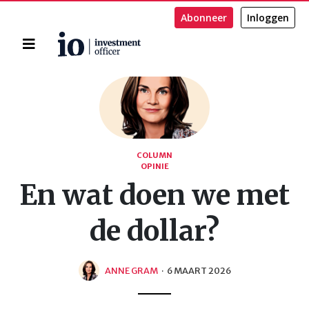
Abonneer
Inloggen
Home
Zoeken
COLUMN
OPINIE
En wat doen we met
de dollar?
ANNE GRAM
·
6 MAART 2026