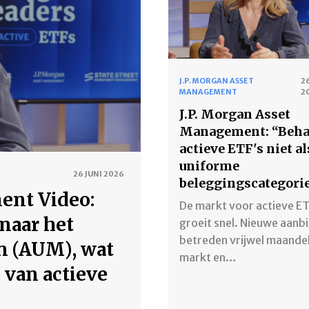
J.P. MORGAN ASSET
26
MANAGEMENT
2
J.P. Morgan Asset
Management: “Beha
actieve ETF's niet al
uniforme
26 JUNI 2026
beleggingscategori
ent Video:
De markt voor actieve ET
 naar het
groeit snel. Nieuwe aanb
betreden vrijwel maandel
n (AUM), wat
markt en…
e van actieve