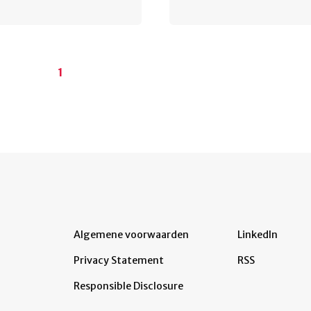
Huidige
1
pagina
Algemene voorwaarden
LinkedIn
Privacy Statement
RSS
Responsible Disclosure