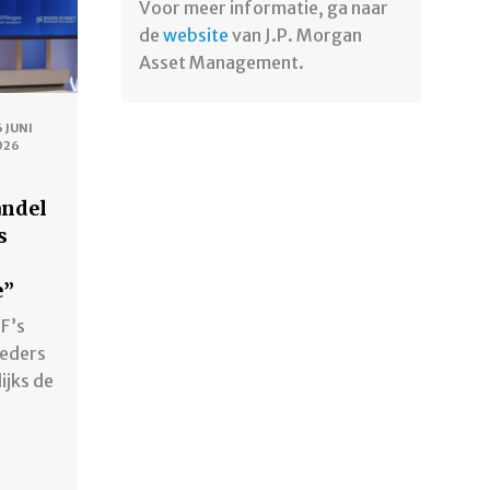
Voor meer informatie, ga naar
de
website
van J.P. Morgan
Asset Management.
 JUNI
026
ndel
s
e”
F’s
ieders
ijks de