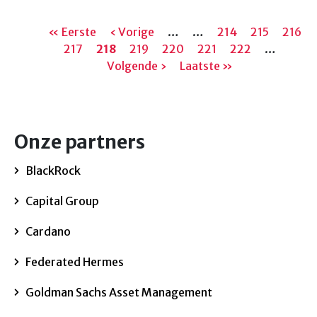
Paginering
Eerste
« Eerste
Vorige
‹ Vorige
…
…
Pagina
214
Pagina
215
Pagin
216
pagina
Pagina
217
Huidige
218
pagina
Pagina
219
Pagina
220
Pagina
221
Pagina
222
…
Volg
pagina
Volgende ›
Laatste
Laatste »
pagi
pagina
Onze partners
BlackRock
Capital Group
Cardano
Federated Hermes
Goldman Sachs Asset Management