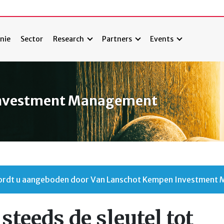
nie
Sector
Research
Partners
Events
Investment Management
 wordt u aangeboden door Van Lanschot Kempen Investment
steeds de sleutel tot