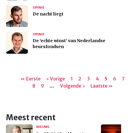
OPINIE
De nacht liegt
OPINIE
De ‘echte winst’ van Nederlandse
beursfondsen
Paginering
Eerste
« Eerste
Vorige
‹ Vorige
Pagina
1
Pagina
2
Pagina
3
Pagina
4
Huidige
5
Pagina
6
Pagi
7
pagina
Pagina
8
Pagina
9
pagina
…
Volgende
Volgende ›
Laatste
Laatste »
pagina
pagina
pagina
Meest recent
NIEUWS