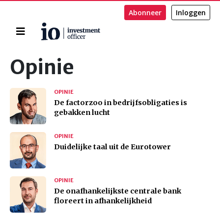
Abonneer
Inloggen
Home
Zoeken
Opinie
OPINIE
De factorzoo in bedrijfsobligaties is
gebakken lucht
OPINIE
Duidelijke taal uit de Eurotower
OPINIE
De onafhankelijkste centrale bank
floreert in afhankelijkheid