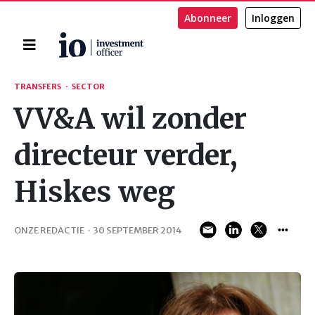
Abonneer
Inloggen
Home
Zoeken
TRANSFERS
·
SECTOR
VV&A wil zonder
directeur verder,
Hiskes weg
ONZE REDACTIE
·
30 SEPTEMBER 2014