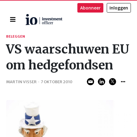
Abonneer
Inloggen
Home
Zoeken
BELEGGEN
VS waarschuwen EU
om hedgefondsen
MARTIN VISSER
·
7 OKTOBER 2010