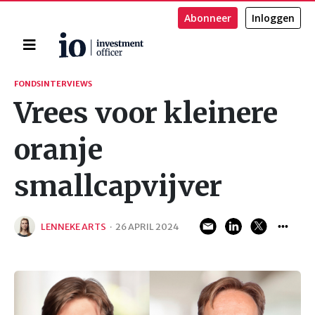
Abonneer
Inloggen
Home
Zoeken
FONDSINTERVIEWS
Vrees voor kleinere
oranje
smallcapvijver
LENNEKE ARTS
·
26 APRIL 2024